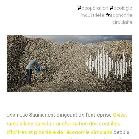
#
coopération
#
ecologie
industrielle
#
economie
circulaire
Jean-Luc Saunier est dirigeant de l’entreprise
Ovive,
spécialisée dans la transformation des coquilles
d’huîtres et pionnière de l’économie circulaire
depuis