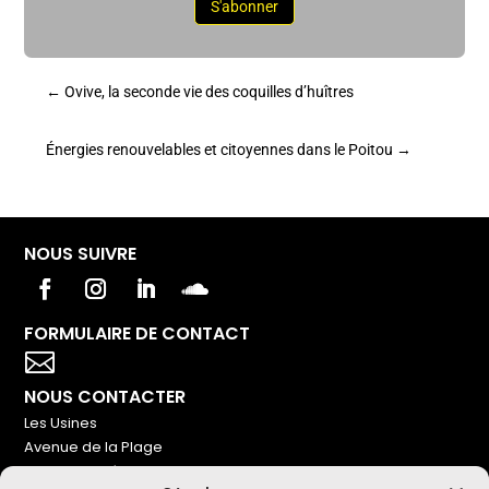
S'abonner
←
Ovive, la seconde vie des coquilles d’huîtres
Énergies renouvelables et citoyennes dans le Poitou
→
NOUS SUIVRE
FORMULAIRE DE CONTACT
Votre titre va ici

NOUS CONTACTER
Les Usines
Avenue de la Plage
86240 Ligugé