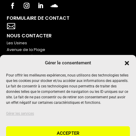
FORMULAIRE DE CONTACT
Votre titre va ici

NOUS CONTACTER
Les Usines
Avenue de la Plage
86240 Ligugé
Gérer le consentement
Tel : 06 16 72 76 91
NOUS SOUTENIR
Pour offrir les meilleures expériences, nous utilisons des technologies telles
que les cookies pour stocker et/ou accéder aux informations des appareils.
Pour maintenir un média indépendant, gratuit et sans
Le fait de consentir à ces technologies nous permettra de traiter des
publicité
données telles que le comportement de navigation ou les ID uniques sur ce
site. Le fait de ne pas consentir ou de retirer son consentement peut avoir
un effet négatif sur certaines caractéristiques et fonctions.
Oui !
UN PROJET SOUTENU PAR
Gérer les services
ACCEPTER