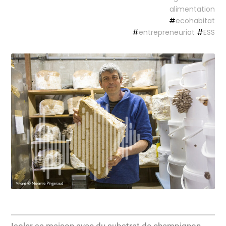
alimentation
#
ecohabitat
#
entrepreneuriat
#
ESS
Isoler sa maison avec du substrat de champignon,