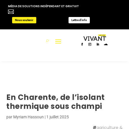
MÉDIA DE SOLUTIONS INDÉPENDANT ET GRATUIT

Nous soutenir
Lettre d'info
En Charente, de l’isolant
thermique sous champi
par
Myriam Hassoun
|
1 juillet 2025
#
agriculture &