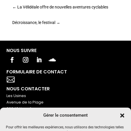
←
La Vélidéale offre de nouvelles aventures cyclables
Décroissance, le festival
→
NOUS SUIVRE
FORMULAIRE DE CONTACT
Votre titre va ici

NOUS CONTACTER
Les Usines
Avenue de la Plage
86240 Ligugé
Gérer le consentement
Tel : 06 16 72 76 91
NOUS SOUTENIR
Pour offrir les meilleures expériences, nous utilisons des technologies telles