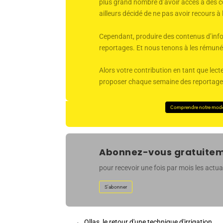
plus grand nombre d’avoir accès à des co
ailleurs décidé de ne pas avoir recours à
Cependant, produire des contenus d’infor
reportages. Et nous tenons à les rémunér
Alors votre contribution en tant que lecte
proposer chaque semaine des reportages 
Comprendre notre mod
Abonnez-vous gratuiteme
pour recevoir une fois par mois les actual
S'abonner
←
Ollas, le retour d'une technique d'irrigation