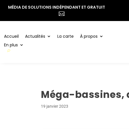
MÉDIA DE SOLUTIONS INDÉPENDANT ET GRATUIT
Accueil
Actualités
La carte
À propos

En plus
Accueil
Actualités
La carte
À propos
En plus
Méga-bassines, d
19 janvier 2023