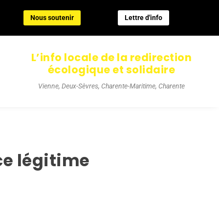
Nous soutenir
Lettre d'info
Nous soutenir
Lettre d'info
L’info locale de la redirection
écologique et solidaire
Vienne, Deux-Sèvres, Charente-Maritime, Charente
e légitime