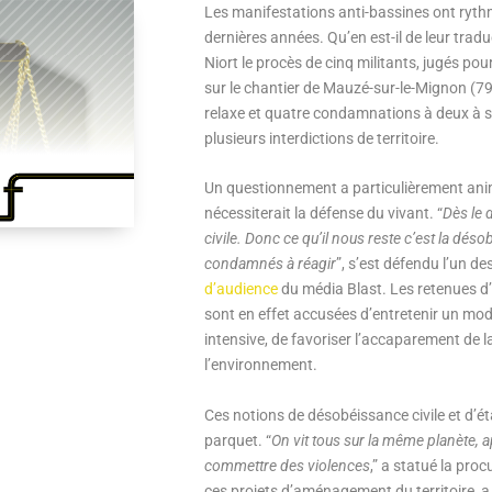
Les manifestations anti-bassines ont rythm
dernières années. Qu’en est-il de leur traduc
Niort le procès de cinq militants, jugés p
sur le chantier de Mauzé-sur-le-Mignon (79
relaxe et quatre condamnations à deux à si
plusieurs interdictions de territoire.
Un questionnement a particulièrement animé
nécessiterait la défense du vivant. “
Dès le 
civile. Donc ce qu’il nous reste c’est la dé
condamnés à réagir
”, s’est défendu l’un des
d’audience
du média Blast. Les retenues d
sont en effet accusées d’entretenir un modè
intensive, de favoriser l’accaparement de 
l’environnement.
Ces notions de désobéissance civile et d’ét
parquet. “
On vit tous sur la même planète, 
commettre des violences
,” a statué la pro
ces projets d’aménagement du territoire, a