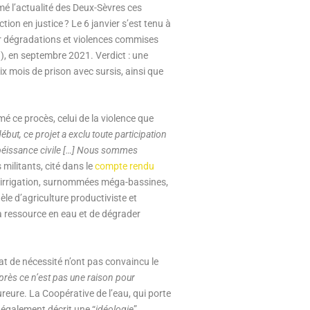
é l’actualité des Deux-Sèvres ces
tion en justice ? Le 6 janvier s’est tenu à
our dégradations et violences commises
), en septembre 2021. Verdict : une
x mois de prison avec sursis, ainsi que
 ce procès, celui de la violence que
début, ce projet a exclu toute participation
sobéissance civile […] Nous sommes
 militants, cité dans le
compte rendu
’irrigation, surnommées méga-bassines,
le d’agriculture productiviste et
la ressource en eau et de dégrader
at de nécessité n’ont pas convaincu le
après ce n’est pas une raison pour
cureure. La Coopérative de l’eau, qui porte
 également décrit une “
idéologie
”