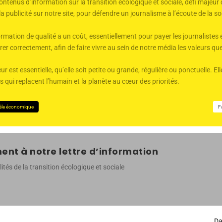
ntenus d’information sur la transition écologique et sociale, défi majeu
 la publicité sur notre site, pour défendre un journalisme à l’écoute de la
mation de qualité a un coût, essentiellement pour payer les journalistes 
er correctement, afin de faire vivre au sein de notre média les valeurs q
ur est essentielle, qu’elle soit petite ou grande, régulière ou ponctuelle. 
qui replacent l’humain et la planète au cœur des priorités.
èle économique
F
nt à notre lettre d’information
ités de la transition écologique et sociale
Da