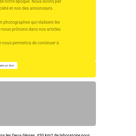
r de notre époque. Nous avons par
 société et non des annonceurs.
et photographes qui réalisent les
ue nous prônons dans nos articles.
Elle nous permettra de continuer à
aire un don
ns les Deux-Sèvres, 450 km2 de laboratoire pour