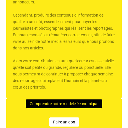
annonceurs.
Cependant, produire des contenus d’information de
qualité a un coût, essentiellement pour payer les
journalistes et photographes qui réalisent les reportages.
Et nous tenons à les rémunérer correctement, afin de faire
vivre au sein de notre média les valeurs que nous prônons
dans nos articles.
Alors votre contribution en tant que lecteur est essentielle,
qu’elle soit petite ou grande, régulière ou ponctuelle. Elle
nous permettra de continuer à proposer chaque semaine
des reportages qui replacent l’humain et la planète au
cœur des priorités.
Comprendre notre modèle économique
Faire un don