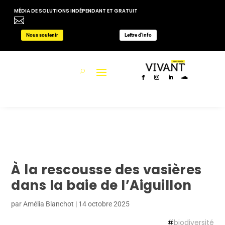
MÉDIA DE SOLUTIONS INDÉPENDANT ET GRATUIT

Nous soutenir
Lettre d'info
À la rescousse des vasières
dans la baie de l’Aiguillon
par
Amélia Blanchot
|
14 octobre 2025
#
biodiversité