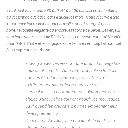
de la baie de l’Aiguillon. Crédit photo Amélia Blanchot
«
Ici il peut y avoir entre 80 000 et 100 000 oiseaux en instantané,
qui restent de quelques jours à quelques mois. Notre réserve a une
importance internationale, en particulier pour la barge à queue
noire, l’avocette élégante ou encore le tadorne de Belon. Les enjeux
sont importants
», estime Régis Gallais, conservateur côté Vendée
pour l’OFB. L’intérêt écologique est effectivement capital pour cet
écrin capteur de carbone.
« Ces grandes vasières ont une production végétale
équivalente à celle d’une forêt tropicale ! On dirait
que ces étendues sont nues, mais elles sont
extrêmement riches, la productivité y est
incroyable. Il y a notamment des diatomées, des
algues unicellulaires qui vont nourrir les mollusques.
Sauf quand les crassats d’huîtres empêchent leur
développement. »
Dominique Chevillon, vice-président de la LPO en
charge de la mer et du littoral.