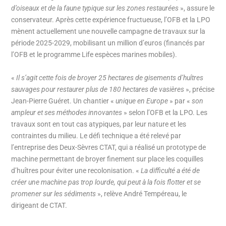
d’oiseaux et de la faune typique sur les zones restaurées
», assure le
conservateur. Après cette expérience fructueuse, l’OFB et la LPO
mènent actuellement une nouvelle campagne de travaux sur la
période 2025-2029, mobilisant un million d’euros (financés par
l’OFB et le programme Life espèces marines mobiles).
«
Il s’agit cette fois de broyer 25 hectares de gisements d’huîtres
sauvages pour restaurer plus de 180 hectares de vasières
», précise
Jean-Pierre Guéret. Un chantier «
unique en Europe
» par «
son
ampleur et ses méthodes innovantes
» selon l’OFB et la LPO. Les
travaux sont en tout cas atypiques, par leur nature et les
contraintes du milieu. Le défi technique a été relevé par
l’entreprise des Deux-Sèvres CTAT, qui a réalisé un prototype de
machine permettant de broyer finement sur place les coquilles
d’huîtres pour éviter une recolonisation. «
La difficulté a été de
créer une machine pas trop lourde, qui peut à la fois flotter et se
promener sur les sédiments
», relève André Tempéreau, le
dirigeant de CTAT.