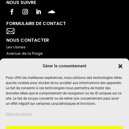
NOUS SUIVRE
FORMULAIRE DE CONTACT
Votre titre va ici

NOUS CONTACTER
Les Usines
Avenue de la Plage
86240 Ligugé
Gérer le consentement
Tel : 06 16 72 76 91
Pour offrir les meilleures expériences, nous utilisons des technologies telles
NOUS SOUTENIR
que les cookies pour stocker et/ou accéder aux informations des appareils.
Pour maintenir un média indépendant, gratuit et sans
Le fait de consentir à ces technologies nous permettra de traiter des
publicité
données telles que le comportement de navigation ou les ID uniques sur ce
site. Le fait de ne pas consentir ou de retirer son consentement peut avoir
un effet négatif sur certaines caractéristiques et fonctions.
Oui !
UN PROJET SOUTENU PAR
Gérer les services