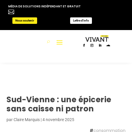
MÉDIA DE SOLUTIONS INDÉPENDANT ET GRATUIT

Nous soutenir
Lettre d'info
Sud-Vienne : une épicerie
sans caisse ni patron
par
Claire Marquis
|
4 novembre 2025
#
consommation