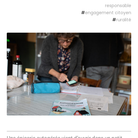
responsable
#
engagement citoyen
#
ruralité