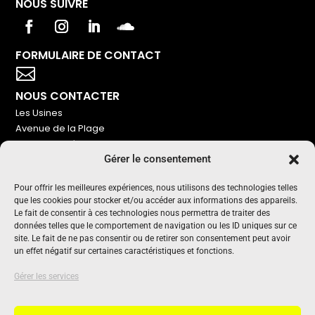
NOUS SUIVRE
FORMULAIRE DE CONTACT
Votre titre va ici

NOUS CONTACTER
Les Usines
Avenue de la Plage
86240 Ligugé
Gérer le consentement
Tel : 06 16 72 76 91
NOUS SOUTENIR
Pour offrir les meilleures expériences, nous utilisons des technologies telles
que les cookies pour stocker et/ou accéder aux informations des appareils.
Pour maintenir un média indépendant, gratuit et sans
Le fait de consentir à ces technologies nous permettra de traiter des
publicité
données telles que le comportement de navigation ou les ID uniques sur ce
site. Le fait de ne pas consentir ou de retirer son consentement peut avoir
un effet négatif sur certaines caractéristiques et fonctions.
Oui !
UN PROJET SOUTENU PAR
Gérer les services