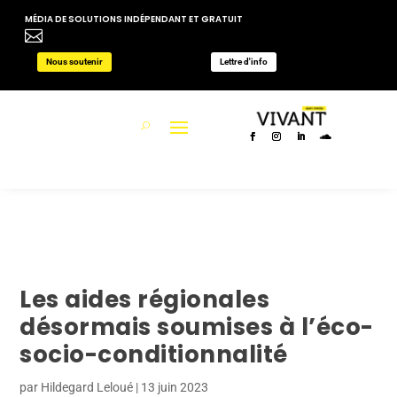
MÉDIA DE SOLUTIONS INDÉPENDANT ET GRATUIT

Nous soutenir
Lettre d'info
Les aides régionales
désormais soumises à l’éco-
socio-conditionnalité
par
Hildegard Leloué
|
13 juin 2023