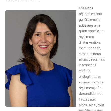
Les aides
régionales sont
généralement
adossées à ce
qu’on appelle un
règlement
d’intervention.
Ce qui change,
c’est que nous
allons désormais
inscrire des
critères
écologiques et
sociaux dans ce
règlement, afin
de conditionner
l’accès aux
aides. Ainsi, tout
bénéficiaire des