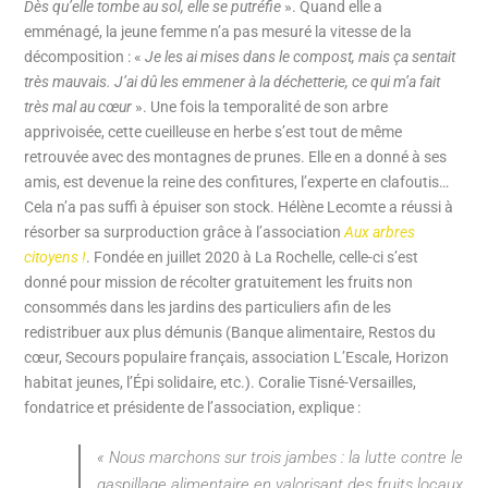
Dès qu’elle tombe au sol, elle se putréfie
». Quand elle a
emménagé, la jeune femme n’a pas mesuré la vitesse de la
décomposition : «
Je les ai mises dans le compost, mais ça sentait
très mauvais. J’ai dû les emmener à la déchetterie, ce qui m’a fait
très mal au cœur
». Une fois la temporalité de son arbre
apprivoisée, cette cueilleuse en herbe s’est tout de même
retrouvée avec des montagnes de prunes. Elle en a donné à ses
amis, est devenue la reine des confitures, l’experte en clafoutis…
Cela n’a pas suffi à épuiser son stock. Hélène Lecomte a réussi à
résorber sa surproduction grâce à l’association
Aux arbres
citoyens !
. Fondée en juillet 2020 à La Rochelle, celle-ci s’est
donné pour mission de récolter gratuitement les fruits non
consommés dans les jardins des particuliers afin de les
redistribuer aux plus démunis (Banque alimentaire, Restos du
cœur, Secours populaire français, association L’Escale, Horizon
habitat jeunes, l’Épi solidaire, etc.). Coralie Tisné-Versailles,
fondatrice et présidente de l’association, explique :
« Nous marchons sur trois jambes : la lutte contre le
gaspillage alimentaire en valorisant des fruits locaux