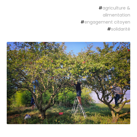
#
agriculture &
alimentation
#
engagement citoyen
#
solidarité