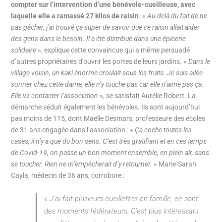
compter sur l’intervention d’une bénévole-cueilleuse, avec
laquelle elle a ramassé 27 kilos de raisin
. «
Au-delà du fait de ne
pas gâcher, j’ai trouvé ça super de savoir que ce raisin allait aider
des gens dans le besoin. Il a été distribué dans une épicerie
solidaire
», explique cette convaincue qui a même persuadé
d’autres propriétaires d’ouvrir les portes de leurs jardins. «
Dans le
village voisin, un kaki énorme croulait sous les fruits. Je suis allée
sonner chez cette dame, elle n’y touche pas car elle n’aime pas ça.
Elle va contacter l’association
», se satisfait Aurélie Robert. La
démarche séduit également les bénévoles. Ils sont aujourd’hui
pas moins de 115, dont Maëlle Desmars, professeure des écoles
de 31 ans engagée dans l’association : «
Ça coche toutes les
cases, il n’y a que du bon sens. C’est très gratifiant et en ces temps
de Covid-19, on passe un bon moment ensemble, en plein air, sans
se toucher. Rien ne m’empêcherait d’y retourner.
» Marie-Sarah
Cayla, médecin de 36 ans, corrobore :
«
J’ai fait plusieurs cueillettes en famille, ce sont
des moments fédérateurs. C’est plus intéressant