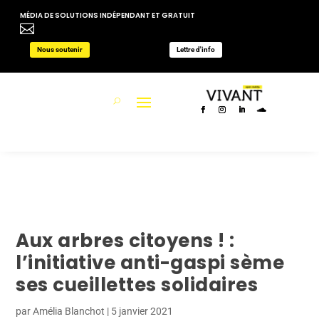
MÉDIA DE SOLUTIONS INDÉPENDANT ET GRATUIT

Nous soutenir
Lettre d'info
Aux arbres citoyens ! :
l’initiative anti-gaspi sème
ses cueillettes solidaires
par
Amélia Blanchot
|
5 janvier 2021