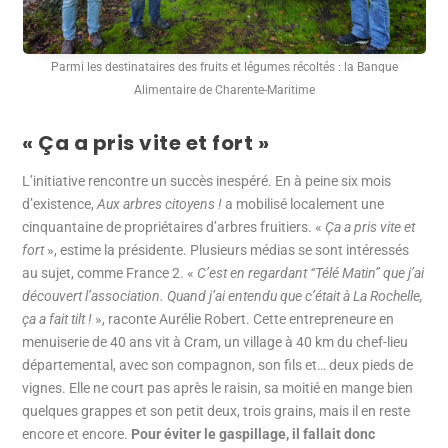
Parmi les destinataires des fruits et légumes récoltés : la Banque
Alimentaire de Charente-Maritime
« Ça a pris vite et fort »
L’initiative rencontre un succès inespéré. En à peine six mois
d’existence,
Aux arbres citoyens !
a mobilisé localement une
cinquantaine de propriétaires d’arbres fruitiers. «
Ça a pris vite et
fort
», estime la présidente. Plusieurs médias se sont intéressés
au sujet, comme France 2. «
C’est en regardant ‘‘Télé Matin’’ que j’ai
découvert l’association. Quand j’ai entendu que c’était à La Rochelle,
ça a fait tilt !
», raconte Aurélie Robert. Cette entrepreneure en
menuiserie de 40 ans vit à Cram, un village à 40 km du chef-lieu
départemental, avec son compagnon, son fils et… deux pieds de
vignes. Elle ne court pas après le raisin, sa moitié en mange bien
quelques grappes et son petit deux, trois grains, mais il en reste
encore et encore.
Pour éviter le gaspillage, il fallait donc