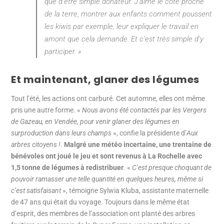
que d’être simple donateur. J’aime le côté proche
de la terre, montrer aux enfants comment poussent
les kiwis par exemple, leur expliquer le travail en
amont que cela demande. Et c’est très simple d’y
participer.
»
Et maintenant, glaner des légumes
Tout l’été, les actions ont carburé. Cet automne, elles ont même
pris une autre forme. «
Nous avons été contactés par les Vergers
de Gazeau, en Vendée, pour venir glaner des légumes en
surproduction dans leurs champs
», confie la présidente d’
Aux
arbres citoyens !
.
Malgré une météo incertaine, une trentaine de
bénévoles ont joué le jeu et sont revenus à La Rochelle avec
1,5 tonne de légumes à redistribuer
. «
C’est presque choquant de
pouvoir ramasser une telle quantité en quelques heures, même si
c’est satisfaisant
», témoigne Sylwia Kluba, assistante maternelle
de 47 ans qui était du voyage. Toujours dans le même état
d’esprit, des membres de l’association ont planté des arbres