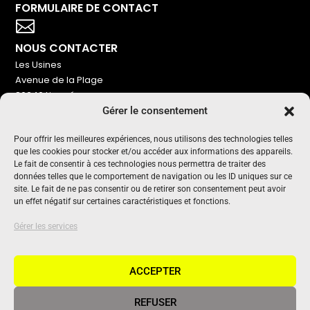
FORMULAIRE DE CONTACT
Votre titre va ici

NOUS CONTACTER
Les Usines
Avenue de la Plage
86240 Ligugé
Gérer le consentement
Tel : 06 16 72 76 91
NOUS SOUTENIR
Pour offrir les meilleures expériences, nous utilisons des technologies telles
que les cookies pour stocker et/ou accéder aux informations des appareils.
Pour maintenir un média indépendant, gratuit et sans
Le fait de consentir à ces technologies nous permettra de traiter des
publicité
données telles que le comportement de navigation ou les ID uniques sur ce
site. Le fait de ne pas consentir ou de retirer son consentement peut avoir
un effet négatif sur certaines caractéristiques et fonctions.
Oui !
UN PROJET SOUTENU PAR
Gérer les services
ACCEPTER
REFUSER