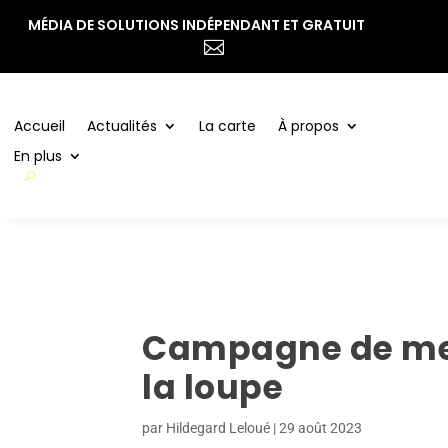
MÉDIA DE SOLUTIONS INDÉPENDANT ET GRATUIT
Accueil
Actualités
La carte
À propos

En plus
Accueil
Actualités
La carte
À propos
En plus
Campagne de mesu
la loupe
par
Hildegard Leloué
|
29 août 2023