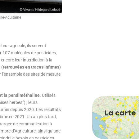
lle-Aquitaine
teur agricole, ils servent
r 107 molécules de pesticides,
encore leur interdiction à la
 (retrouvées en traces infimes)
 l’ensemble des sites de mesure
 et la pendiméthaline
. Utilisés
ses herbes”) ; leurs
turnin depuis 2020. Les résultats
La carte
time en 2021. Un an plus tard,
, chargée de communication à
ambre d’Agriculture, ainsi qu’une
indri le besoin en pesticides.