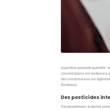
Quatrième pesticide quantifié : l
concentrations ont tendance à st
Ses concentrations ont légèremen
Bordeaux).
Des pesticides int
Paradoxalement, le dernier pestic