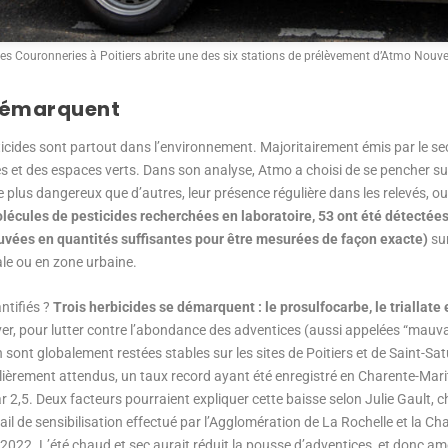
des Couronneries à Poitiers abrite une des six stations de prélèvement d’Atmo Nouve
 démarquent
sticides sont partout dans l’environnement. Majoritairement émis par le sec
ies et des espaces verts. Dans son analyse, Atmo a choisi de se pencher su
 plus dangereux que d’autres, leur présence régulière dans les relevés, ou 
lécules de pesticides recherchées en laboratoire, 53 ont été détectées
rouvées en quantités suffisantes pour être mesurées de façon exacte)
sur
ale ou en zone urbaine.
ntifiés ?
Trois herbicides se démarquent : le prosulfocarbe, le triallate
er, pour lutter contre l’abondance des adventices (aussi appelées “mauvai
n sont globalement restées stables sur les sites de Poitiers et de Saint-Sa
lièrement attendus, un taux record ayant été enregistré en Charente-Mari
ar 2,5. Deux facteurs pourraient expliquer cette baisse selon Julie Gault
ail de sensibilisation effectué par l’Agglomération de La Rochelle et la Ch
2022. L’été chaud et sec aurait réduit la pousse d’adventices, et donc amo