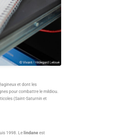
léagineux et dont les
ignes pour combattre le mildiou.
icoles (Saint-Saturnin et
puis 1998. Le
lindane
est