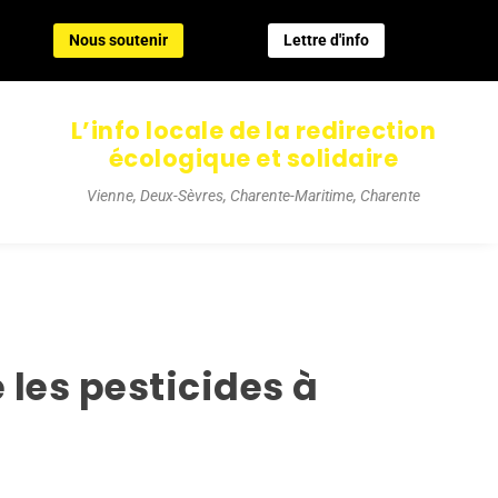
Nous soutenir
Lettre d'info
Nous soutenir
Lettre d'info
L’info locale de la redirection
écologique et solidaire
Vienne, Deux-Sèvres, Charente-Maritime, Charente
les pesticides à