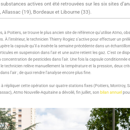
s substances actives ont été retrouvées sur les six sites d’an
), Allassac (19), Bordeaux et Libourne (33).
 à Poitiers, se trouve le plus ancien site de référence qu’utilise Atmo, obse
s. À l’intérieur, le technicien Thierry Rogiez s’active pour effectuer un p
upère la capsule qu’il a insérée la semaine précédente dans un échantillonne
rticules en suspension dans l’air et une autre retient les gaz. C’est ce dis
 concentration de pesticides dans l’air. Une fois la capsule conditionnée 
, le technicien relève manuellement la température et la pression, deux cri
ans l’air ; de quoi rendre l’analyse encore plus fine.
à répliquer cette opération sur quatre stations fixes (Poitiers, Montroy, 
assac), Atmo Nouvelle-Aquitaine a dévoilé, fin juillet, son
bilan annuel
pou