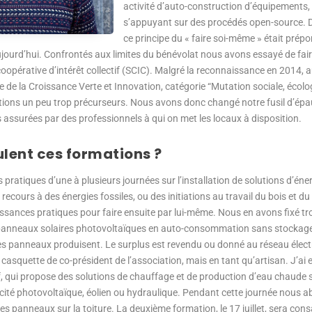
activité d’auto-construction d’équipements
s’appuyant sur des procédés open-source. Dè
ce principe du « faire soi-même » était pré
 aujourd’hui. Confrontés aux limites du bénévolat nous avons essayé de faire
oopérative d’intérêt collectif (SCIC). Malgré la reconnaissance en 2014, a
e de la Croissance Verte et Innovation, catégorie “Mutation sociale, écologi
tions un peu trop précurseurs. Nous avons donc changé notre fusil d’épa
s assurées par des professionnels à qui on met les locaux à disposition.
ent ces formations ?
 pratiques d’une à plusieurs journées sur l’installation de solutions d’éner
 recours à des énergies fossiles, ou des initiations au travail du bois et d
ssances pratiques pour faire ensuite par lui-même. Nous en avons fixé troi
n de panneaux solaires photovoltaïques en auto-consommation sans stocka
 panneaux produisent. Le surplus est revendu ou donné au réseau électri
casquette de co-président de l’association, mais en tant qu’artisan. J’ai 
f, qui propose des solutions de chauffage et de production d’eau chaude s
icité photovoltaïque, éolien ou hydraulique. Pendant cette journée nous 
des panneaux sur la toiture. La deuxième formation, le 17 juillet, sera consa