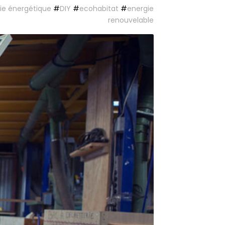
e énergétique
#
DIY
#
ecohabitat
#
energie
renouvelable