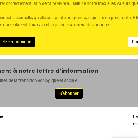
er correctement, afin de faire vivre au sein de notre média les valeurs q
ur est essentielle, qu’elle soit petite ou grande, régulière ou ponctuelle. 
qui replacent l’humain et la planète au cœur des priorités.
dèle économique
Fa
nt à notre lettre d’information
ités de la transition écologique et sociale
S'abonner
ie
La
éc