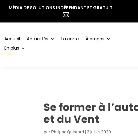
MÉDIA DE SOLUTIONS INDÉPENDANT ET GRATUIT
Accueil
Actualités
La carte
À propos

En plus
Accueil
Actualités
La carte
À propos
En plus
Se former à l’aut
et du Vent
par
Philippe Quintard
|
2 juillet 2020