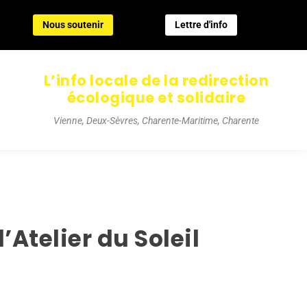
Nous soutenir
Lettre d'info
Nous soutenir
Lettre d'info
L’info locale de la redirection
écologique et solidaire
Vienne, Deux-Sèvres, Charente-Maritime, Charente
Atelier du Soleil