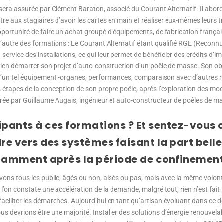
 sera assurée par Clément Baraton, associé du Courant Alternatif. Il aborde
tre aux stagiaires d’avoir les cartes en main et réaliser eux-mêmes leurs 
pportunité de faire un achat groupé d’équipements, de fabrication française
u l’autre des formations : Le Courant Alternatif étant qualifié RGE (Recon
ervice des installations, ce qui leur permet de bénéficier des crédits d’i
ien démarrer son projet d’auto-construction d’un poêle de masse. Son objec
’un tel équipement -organes, performances, comparaison avec d’autres 
es étapes de la conception de son propre poêle, après l’exploration des mo
surée par Guillaume Augais, ingénieur et auto-constructeur de poêles de m
ipants à ces formations ? Et sentez-vous q
re vers des systèmes faisant la part bell
tamment après la période de confinement 
s avons tous les public, âgés ou non, aisés ou pas, mais avec la même volo
 l’on constate une accélération de la demande, malgré tout, rien n’est fai
iliter les démarches. Aujourd’hui en tant qu’artisan évoluant dans ce 
s devrions être une majorité. Installer des solutions d’énergie renouvelab