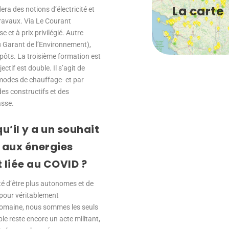
La carte
ra des notions d’électricité et
travaux. Via Le Courant
 et à prix privilégié. Autre
nu Garant de l’Environnement),
mpôts. La troisième formation est
tif est double. Il s’agit de
modes de chauffage- et par
des constructifs et des
asse.
u’il y a un souhait
e aux énergies
liée au COVID ?
nté d’être plus autonomes et de
t pour véritablement
domaine, nous sommes les seuls
le reste encore un acte militant,