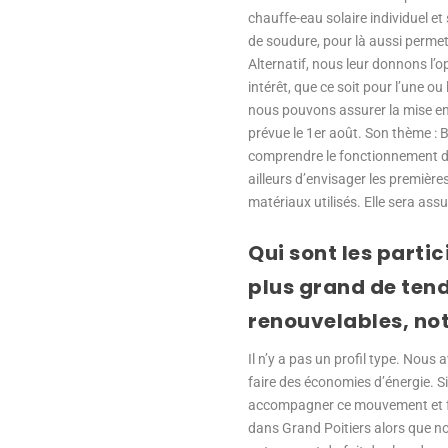
chauffe-eau solaire individuel et
de soudure, pour là aussi permet
Alternatif, nous leur donnons l’o
intérêt, que ce soit pour l’une o
nous pouvons assurer la mise en s
prévue le 1er août. Son thème : B
comprendre le fonctionnement d
ailleurs d’envisager les premièr
matériaux utilisés. Elle sera as
Qui sont les partic
plus grand de tend
renouvelables, no
Il n’y a pas un profil type. Nou
faire des économies d’énergie. Si
accompagner ce mouvement et fac
dans Grand Poitiers alors que nou