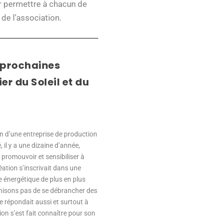
ur permettre à chacun de
de l’association.
 prochaines
er du Soleil et du
in d’une entreprise de production
é, il y a une dizaine d’année,
de promouvoir et sensibiliser à
éation s’inscrivait dans une
énergétique de plus en plus
nisons pas de se débrancher des
e répondait aussi et surtout à
ion s’est fait connaître pour son