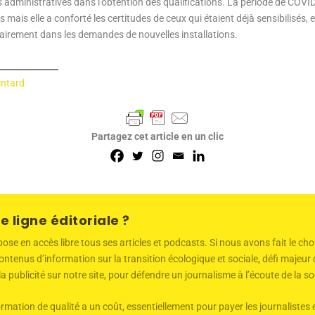
 administratives dans l’obtention des qualifications. La période de COVI
ais elle a conforté les certitudes de ceux qui étaient déjà sensibilisés, e
clairement dans les demandes de nouvelles installations.
intard
Partagez cet article en un clic
e ligne éditoriale ?
 en accès libre tous ses articles et podcasts. Si nous avons fait le choi
ntenus d’information sur la transition écologique et sociale, défi majeu
 la publicité sur notre site, pour défendre un journalisme à l’écoute de la
mation de qualité a un coût, essentiellement pour payer les journalistes 