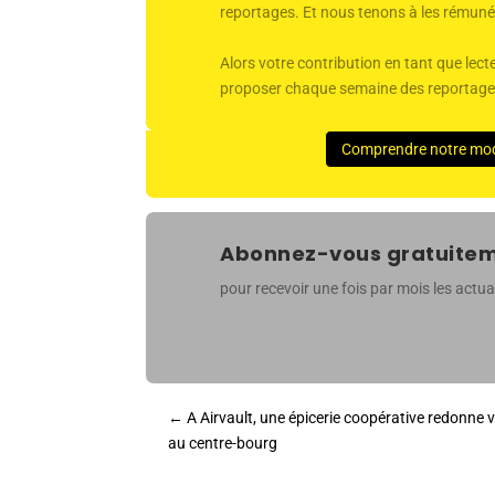
reportages. Et nous tenons à les rémunér
Alors votre contribution en tant que lecte
proposer chaque semaine des reportages 
Comprendre notre mo
Abonnez-vous gratuiteme
pour recevoir une fois par mois les actual
←
A Airvault, une épicerie coopérative redonne v
au centre-bourg